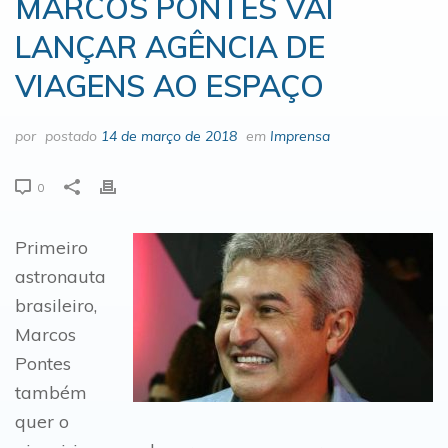
MARCOS PONTES VAI
LANÇAR AGÊNCIA DE
VIAGENS AO ESPAÇO
por
postado
14 de março de 2018
em
Imprensa
0
Primeiro
astronauta
brasileiro,
Marcos
Pontes
também
quer o