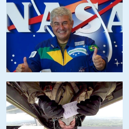
assistiremos um incrível Show Aéreo em Le Bourget!
VEJA MAIS
IMPRENSA
CONFIRA
DEPOIMENTOS
CONFIRA