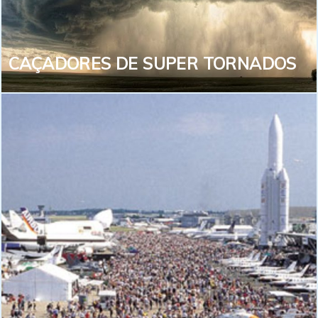
exótico e muitas aventuras inesquecíveis.
VEJA MAIS
CAÇADORES DE SUPER TORNADOS
CAÇADORES DE SUPER
TORNADOS
O programa Caça Tornados prevê a possibilidade de
ver alguns deles de muito perto e por isso não é pra
qualquer um. Imagine a possibilidade de presenciar o
poder e as forças da natureza interagindo na sua