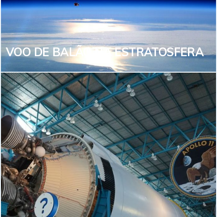
nas histórias de Júlio Verne e explorar as profundezas
do Oceano em segurança!
VEJA MAIS
VOO DE BALÃO NA ESTRATOSFERA
VOO DE BALÃO NA
ESTRATOSFERA
Em um voo seguro e tranquilo, imagine ter como
paisagem a melhor vista do mundo? A bordo de um
balão estratosférico, convidamos você para esta