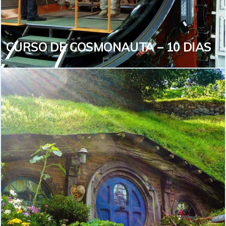
nuvens, rumo ao espaço.
VEJA MAIS
CURSO DE COSMONAUTA – 10 DIAS
CURSO DE COSMONAUTA – 10
DIAS
Muitas pessoas sonham em ir ao espaço e
experimentar a sensação de ausência de gravidade,
assistir a grandeza de nosso Planeta, ver o universo
de um ponto de vista que, até hoje, apenas poucos