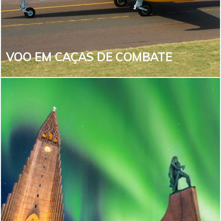
Chuva de Meteoros, um dos momentos mais
inesquecíveis da sua vida?
VEJA MAIS
VOO EM CAÇAS DE COMBATE
VOO EM CAÇAS DE COMBATE
Que tal voar em um caça de combate, como no filme
Top Gun? Você poderá realizar diversas manobras e