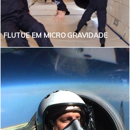
Assista uma incrível Eclipse Solar na Islândia entre os
dias 6 à 13 de Agosto de 2026.
VEJA MAIS
FLUTUE EM MICRO GRAVIDADE
FLUTUE EM MICRO GRAVIDADE
Quem nunca sonhou em poder flutuar? As imagens