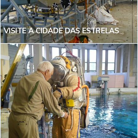
certa para você!
VEJA MAIS
VISITE A CIDADE DAS ESTRELAS
VISITE A CIDADE DAS ESTRELAS
Cidade das Estrelas é o nome turístico para o Centro
de Treinamento de Cosmonautas Yuri Gagarin
(GCTC), ou como se diz, a “NASA russa”. Conheça este