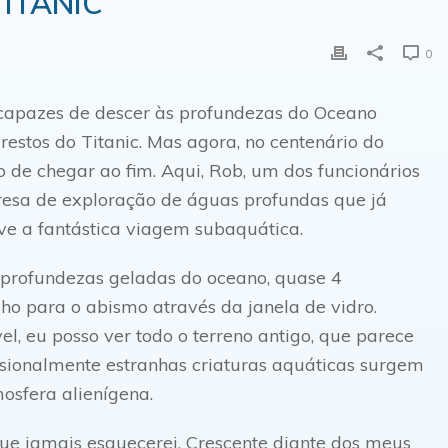
TITANIC
0
capazes de descer às profundezas do Oceano
restos do Titanic. Mas agora, no centenário do
o de chegar ao fim. Aqui, Rob, um dos funcionários
esa de exploração de águas profundas que já
ve a fantástica viagem subaquática.
 profundezas geladas do oceano, quase 4
lho para o abismo através da janela de vidro.
l, eu posso ver todo o terreno antigo, que parece
ionalmente estranhas criaturas aquáticas surgem
osfera alienígena.
o que jamais esquecerei. Crescente diante dos meus