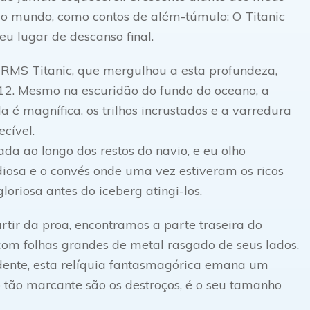
do mundo, como contos de além-túmulo: O Titanic
u lugar de descanso final.
 RMS Titanic, que mergulhou a esta profundeza,
912. Mesmo na escuridão do fundo do oceano, a
a é magnífica, os trilhos incrustados e a varredura
cível.
da ao longo dos restos do navio, e eu olho
iosa e o convés onde uma vez estiveram os ricos
oriosa antes do iceberg atingi-los.
rtir da proa, encontramos a parte traseira do
 com folhas grandes de metal rasgado de seus lados.
ente, esta relíquia fantasmagórica emana um
 tão marcante são os destroços, é o seu tamanho