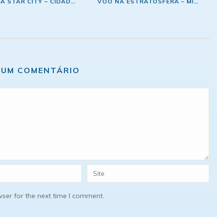
VISITA A STAR CITY – CIDADE DOS COSMONAUTAS
VOO NA ESTRATOSFERA – MIG-29
 UM COMENTÁRIO
ser for the next time I comment.