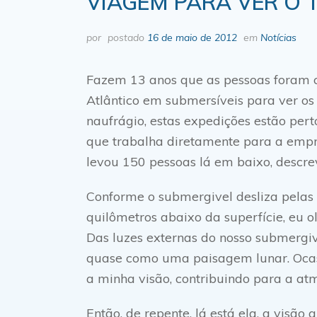
VIAGEM PARA VER O 
por
postado
16 de maio de 2012
em
Notícias
Fazem 13 anos que as pessoas foram 
Atlântico em submersíveis para ver os 
naufrágio, estas expedições estão pert
que trabalha diretamente para a empr
levou 150 pessoas lá em baixo, descre
Conforme o submergivel desliza pelas
quilômetros abaixo da superfície, eu o
Das luzes externas do nosso submergive
quase como uma paisagem lunar. Ocas
a minha visão, contribuindo para a atm
Então, de repente, lá está ela, a visã